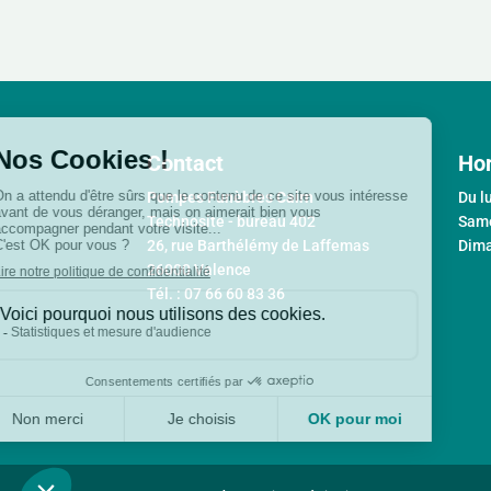
Contact
Hor
Pompes Funèbres Cairn
Du l
Technosite - bureau 402
Same
26, rue Barthélémy de Laffemas
Dima
26000 Valence
Tél. : 07 66 60 83 36